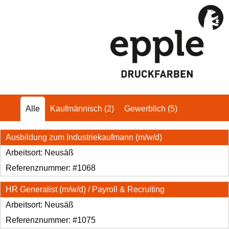
Alle
Kaufmännisch
(2)
Gewerblich
(5)
Ausbildung zum Industriekaufmann (m/w/d)
Arbeitsort:
Neusäß
Referenznummer: #1068
HR Generalist (m/w/d) / Payroll & Recruiting
Arbeitsort:
Neusäß
Referenznummer: #1075